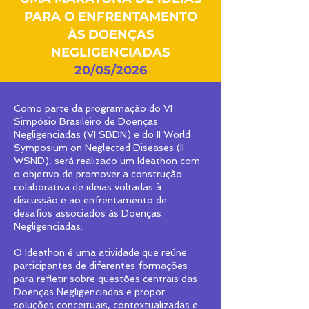
PARA O ENFRENTAMENTO
ÀS DOENÇAS
NEGLIGENCIADAS
20/05/2026
Como parte da programação do VI
Simpósio Brasileiro de Doenças
Negligenciadas (VI SBDN) e do II World
Symposium on Neglected Diseases (II
WSND), será realizado um Ideathon com
o objetivo de promover a construção
colaborativa de ideias voltadas à
discussão e ao enfrentamento de
desafios associados às Doenças
Negligenciadas.
O Ideathon é uma atividade que reúne
participantes de diferentes formações
para refletir sobre questões centrais das
Doenças Negligenciadas e propor
soluções conceituais, contextualizadas e