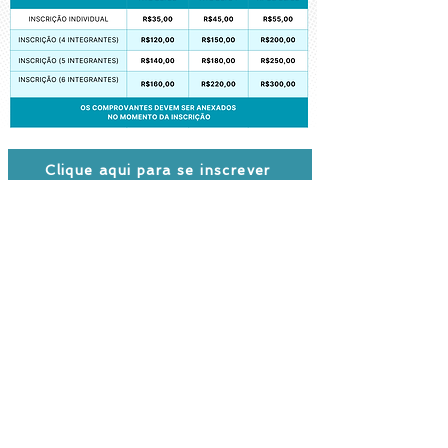
Clique aqui para se inscrever
PARA PAGAMENTOS NO BRASIL
O pagamento da inscrição pode ser
efetuado por meio de:
- PIX Chave:
patrocinio.sbdn2026@gmail.com
Pagamento com cartão de crédito,
boleto, pix com QRcode, clique em um
dos links abaixo:
R$ 35 (inscrição individual)