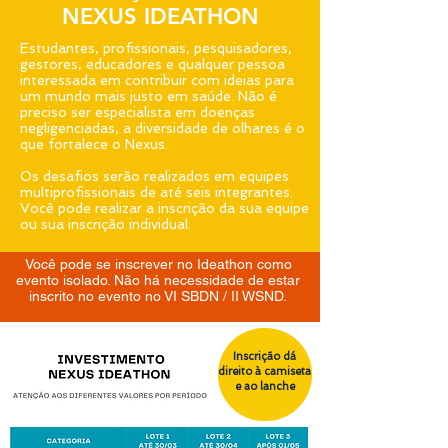
NEXUS IDEATHON
Estudantes, profissionais, pesquisadores,
gestores, educadores e qualquer pessoa
interessada em contribuir com ideias para
um mundo mais justo em saúde. Não é
preciso ser especialista em doenças
negligenciadas, a diversidade de olhares é o
que fortalece o Nexus.
Os desafios serão realizados em equipes
multiprofissionais de até seis integrantes.
Você pode realizar a inscrição da sua equipe
ou sua inscrição individual.
Você pode se inscrever no Ideathon como
evento isolado. Não há necessidade de estar
inscrito no evento no VI SBDN / II WSND.
Inscrição dá
direito à camiseta
e ao lanche