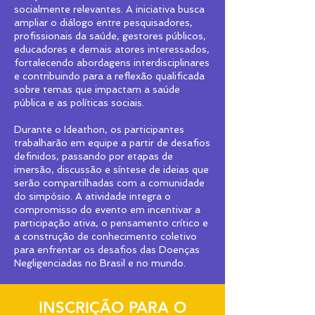
socialmente relevantes. A iniciativa busca
ampliar o diálogo entre pesquisadores,
profissionais da saúde, gestores públicos,
educadores e demais atores interessados,
fortalecendo abordagens interdisciplinares
e contribuindo para a reflexão qualificada
sobre temas que impactam a saúde
pública e as políticas sociais.
Durante o Ideathon, os participantes
trabalharão em equipe a partir de desafios
definidos, passando por etapas de
imersão, discussão e síntese de ideias que
serão compartilhadas com a comunidade
do simpósio. A atividade integra o
compromisso do evento em incentivar a
participação ativa, o pensamento crítico e
a construção de conhecimento coletivo
para enfrentar os desafios das Doenças
Negligenciadas no Brasil e no mundo.
INSCRIÇÃO PARA O