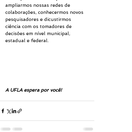
ampliarmos nossas redes de 
colaborações, conhecermos novos 
pesquisadores e dicustirmos 
ciência com os tomadores de 
decisões em nível municipal, 
estadual e federal. 
resentantes do 
Ministério da Saúde e de 
importantes sociedades científicas,  
institutos de pesquisa e 
universidades estarão conosco.
A UFLA espera por você!