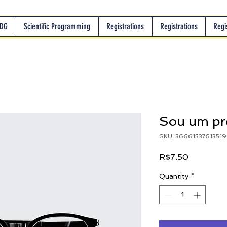
SDG
Scientific Programming
Registrations
Registrations
Regi
Sou um pr
SKU: 36661537613519
Price
R$7.50
Quantity
*