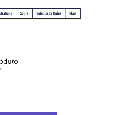
strations
Sobre
Submisson Rules
Mais
oduto
1