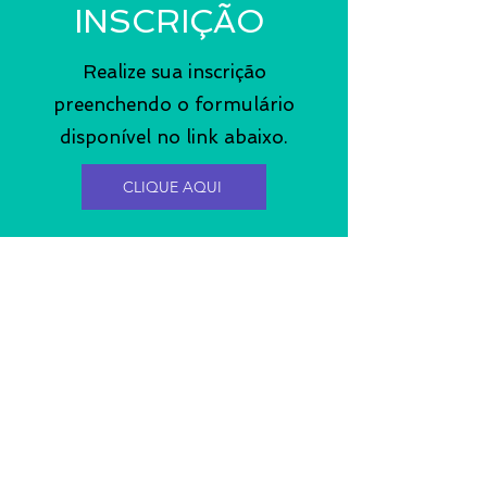
INSCRIÇÃO
Realize sua inscrição
preenchendo o formulário
disponível no link abaixo.
CLIQUE AQUI
PAGAMENTO
ESCOLHA A OPÇÃO DE PAGAMENTO
PARA EVENTO ONLINE
O pagamento da inscrição pode ser efetuado por meio de:
- Transferência bancária para:
FUNDAÇÃO DE DESENVOLVIMENTO CIENTÍFICO E
CULTURAL - FUNDECC