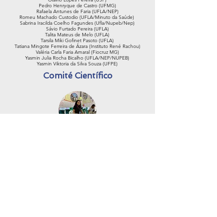
Pedro Henryque de Castro (UFMG)
Rafaela Antunes de Faria (UFLA/NEP)
Romeu Machado Custodio (UFLA/Minuto da Saúde)
Sabrina Iracilda Coelho Fagundes (Ufla/Nupeb/Nep)
Sávio Furtado Pereira (UFLA)
Talita Mateus de Melo (UFLA)
Tarsila Miki Gofinet Pasoto (UFLA)
Tatiana Mingote Ferreira de Ázara (Instituto René Rachou)
Valéria Carla Faria Amaral (Fiocruz MG)
Yasmin Julia Rocha Bicalho (UFLA/NEP/NUPEB)
Yasmin Viktoria da Silva Souza (UFPE)
Comité Científico
Carla Maria Cavalcanti Ribeiro
Presidente
Ana Paula Peconick (FZMV/UFLA)
Antônio de Pádua Lima (FZMV/UFLA)
Claudiomir S. Santos (IFESULDEMINAS/ Muzambinho)
Fabiana de Oliveira Lara e Silva (IRR/Fiocruz Minas)
Heloísa Vitória Ferreira de Jesus (IRR/Fiocruz Minas)
Millena Vieira Simões de Freitas (IRR/Fiocruz Minas)
Flávia Virginio (Instituto Butantan)
Grasielle Caldas D`Ávila Pessoa (UFMG / SBP)
Natália Alvim Araújo Saab (IRR/Fiocruz Minas)
Sidney de Almeida Ferreira (NUPEB/NEP/UFLA)