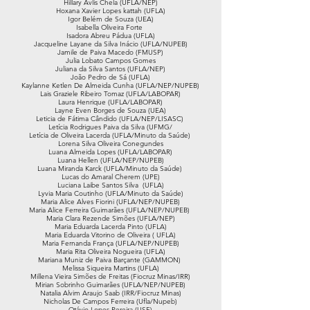
Hillary Avlis Chela (UFLA/NEP)
Hoxana Xavier Lopes kattah (UFLA)
Igor Belém de Souza (UEA)
Isabella Oliveira Forte
Isadora Abreu Pádua (UFLA)
Jacqueline Layane da Silva Inácio (UFLA/NUPEB)
Jamile de Paiva Macedo (FMUSP)
Julia Lobato Campos Gomes
Juliana da Silva Santos (UFLA/NEP)
João Pedro de Sá (UFLA)
Kaylanne Ketlen De Almeida Cunha (UFLA/NEP/NUPEB)
Lais Graziele Ribeiro Tomaz (UFLA/LABOPAR)
Laura Henrique (UFLA/LABOPAR)
Layne Even Borges de Souza (UEA)
Leticia de Fátima Cândido (UFLA/NEP/LISASC)
Letícia Rodrigues Paiva da Silva (UFMG/
Letícia de Oliveira Lacerda (UFLA/Minuto da Saúde)
Lorena Silva Oliveira Conegundes
Luana Almeida Lopes (UFLA/LABOPAR)
Luana Hellen (UFLA/NEP/NUPEB)
Luana Miranda Karck (UFLA/Minuto da Saúde)
Lucas do Amaral Cherem (UPE)
Luciana Laibe Santos Silva (UFLA)
Lyvia Maria Coutinho (UFLA/Minuto da Saúde)
Maria Alice Alves Fiorini (UFLA/NEP/NUPEB)
Maria Alice Ferreira Guimarães (UFLA/NEP/NUPEB)
Maria Clara Rezende Simões (UFLA/NEP)
Maria Eduarda Lacerda Pinto (UFLA)
Maria Eduarda Vitorino de Oliveira ( UFLA)
Maria Fernanda França (UFLA/NEP/NUPEB)
Maria Rita Oliveira Nogueira (UFLA)
Mariana Muniz de Paiva Barçante (GAMMON)
Melissa Siqueira Martins (UFLA)
Millena Vieira Simões de Freitas (Fiocruz Minas/IRR)
Mirian Sobrinho Guimarães (UFLA/NEP/NUPEB)
Natalia Alvim Araujo Saab (IRR/Fiocruz Minas)
Nicholas De Campos Ferreira (Ufla/Nupeb)
Otávio Lopes Pereira (USF)