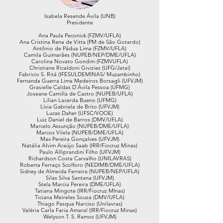
Isabela Resende Ávila (UNB)
Presidente
Ana Paula Peconick (FZMV/UFLA)
Ana Cristina Rena de Vitta (PM de São Gotardo)
Antônio de Pádua Lima (FZMV/UFLA)
Camila Guimarães (NUPEB/NEP/DME/UFLA)
Carolina Novato Gondim (FZMVUFLA)​
Christiane Ricaldoni Giviziez (UFG/Jataí)
Fabricio S. Ritá (IFESULDEMINAS/ Muzambinho)
Fernanda Guerra Lima Medeiros Borsagli (UFVJM)
Grasielle Caldas D`Ávila Pessoa (UFMG)
Joseane Camilla de Castro (NUPEB/UFLA)
Lilian Lacerda Bueno (UFMG)
Lívia Gabriela de Brito (UFVJM)
Lucas Daher (UFSC/VOOE)
Luiz Daniel de Barros (DMV/UFLA)
Marcelo Assunção (NUPEB/DME/UFLA)
Marcos Vilela (NUPEB/DME/UFLA)
Max Pereira Gonçalves (UFVJM)
Natália Alvim Araújo Saab (IRR/Fiocruz Minas)
Paulo Alliprandini Filho (UFVJM)
Richardson Costa Carvalho (UNILAVRAS)
Roberta Ferraço Scolforo (NEDIMB/DME/UFLA)
Sidney de Almeida Ferreira (NUPEB/NEP/UFLA)
Silas Silva Santana (UFVJM)
Stela Marcia Pereira (DME/UFLA)
Tatiana Mingote (IRR/Fiocruz MInas)
Ticiana Meireles Sousa (DMV/UFLA)
Thiago Pasqua Narciso (Unilavras)
Valéria Carla Faria Amaral (IRR/Fiocruz Minas)​
Welyson T. S. Ramos (UFVJM)