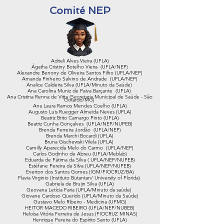
Comité NEP
Adrieli Alves Vieira (UFLA)
Ágatha Cristiny Botelho Vieira (UFLA/NEP)
Alexandre Benony de Oliveira Santos Filho (UFLA/NEP)
Amanda Pinheiro Salvino de Andrade (UFLA/NEP)
Analice Caldeira Silva (UFLA/Minuto da Saúde)
Ana Carolina Muniz de Paiva Barçante (UFLA)
Ana Cristina Renna de Vitta (Secretaria Municipal de Saúde - São
Gotardo/MG)
Ana Laura Ramos Mendes Coelho (UFLA)
Augusto Luis Ruegger Almeida Neves (UFLA)
Beatriz Brito Camargo Pinto (UFLA)
Beatriz Cunha Gonçalves (UFLA/NEP/NUPEB)
Brenda Ferreira Jordão (UFLA/NEP)
Brenda Marchi Bocardi (UFLA)
Bruna Gischewski Vilela (UFLA)
Camilly Aparecida Melo do Carmo (UFLA/NEP)
Carlos Godinho de Abreu (UFLA/Meblab)
Eduarda de Fátima da Silva ( UFLA/NEP/NUPEB)
Estéfane Pereira da Silva (UFLA/NEP/NUPEB)
Everton dos Santos Gomes (IGM/FIOCRUZ/BA)
Flavia Virginio (Instituto Butantan/ University of Florida)
Gabriela de Bruijn Silva (UFLA)
Geovana Letícia Faria (UFLA/Minuto da saúde)
Giovane Cardoso Querido (UFLA/Minuto da Saúde)
Gustavo Melo Ribeiro - Medicina (UFMG)
HEITOR MACEDO RIBEIRO (UFLA/NEP/NUBEB)
Heloísa Vitória Ferreira de Jesus (FIOCRUZ MINAS)
Henrique Pereira do Espírito Santo (UFLA)