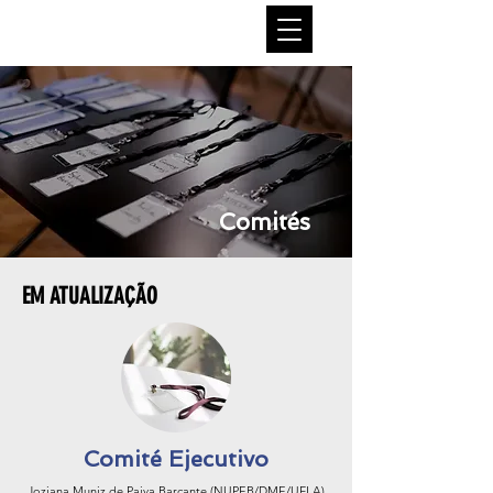
Comités
EM ATUALIZAÇÃO
Comité Ejecutivo
Joziana Muniz de Paiva Barçante (NUPEB/DME/UFLA)