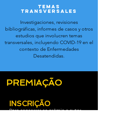
Temas
Transversales
Investigaciones, revisiones
bibliográficas, informes de casos y otros
estudios que involucren temas
transversales, incluyendo COVID-19 en el
contexto de Enfermedades
Desatendidas.
PREMIAÇÃO
INSCRIÇÃO
Para concorrer ao prêmio o autor
deverá informar sua intenção no
formulário de submissão de
resumo.